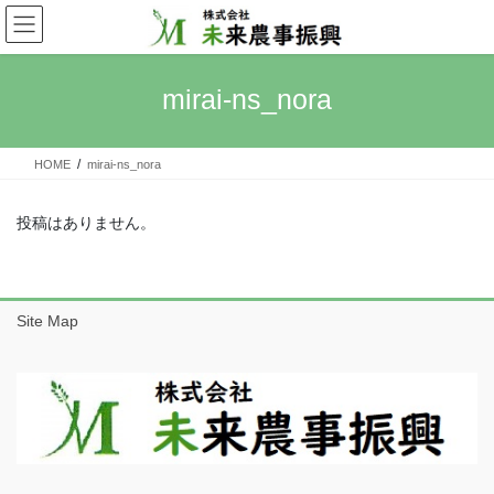
コ
ナ
ン
ビ
テ
ゲ
ン
ー
mirai-ns_nora
ツ
シ
へ
ョ
ス
ン
HOME
mirai-ns_nora
キ
に
ッ
移
プ
動
投稿はありません。
Site Map